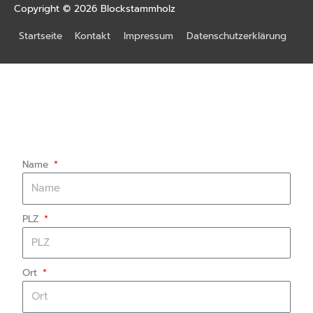
Copyright © 2026
Blockstammholz
Startseite
Kontakt
Impressum
Datenschutzerklärung
INDIVIDUELLES ANGEBOT
Teilen Sie uns hierzu bitte Ihre Anschrift,
Mailadresse und den Lieferort mit.
Name
PLZ
Ort