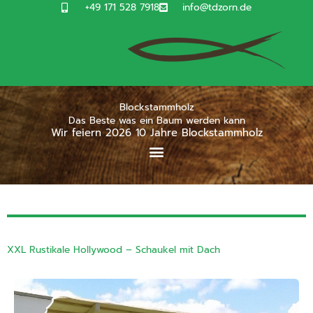
Zum
+49 171 528 7918
info@tdzorn.de
Inhalt
springen
Blockstammholz
Das Beste was ein Baum werden kann
Wir feiern 2026 10 Jahre Blockstammholz
XXL Rustikale Hollywood – Schaukel mit Dach