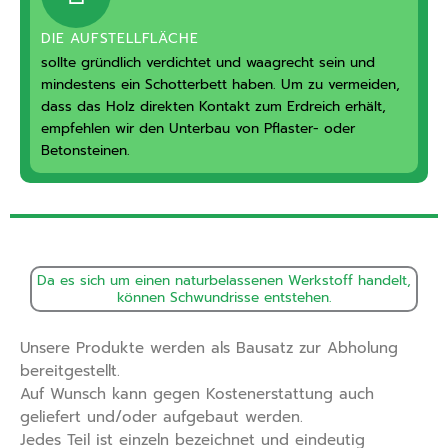
DIE AUFSTELLFLÄCHE
sollte gründlich verdichtet und waagrecht sein und
mindestens ein Schotterbett haben. Um zu vermeiden,
dass das Holz direkten Kontakt zum Erdreich erhält,
empfehlen wir den Unterbau von Pflaster- oder
Betonsteinen.
Da es sich um einen naturbelassenen Werkstoff handelt,
können Schwundrisse entstehen.
Unsere Produkte werden als Bausatz zur Abholung
bereitgestellt.
Auf Wunsch kann gegen Kostenerstattung auch
geliefert und/oder aufgebaut werden.
Jedes Teil ist einzeln bezeichnet und eindeutig