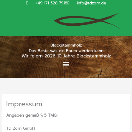
Zum
+49 171 528 7918
info@tdzorn.de
Inhalt
springen
Blockstammholz
Das Beste was ein Baum werden kann
Wir feiern 2026 10 Jahre Blockstammholz
Impressum
Angaben gemäß § 5 TMG:
TD Zorn GmbH